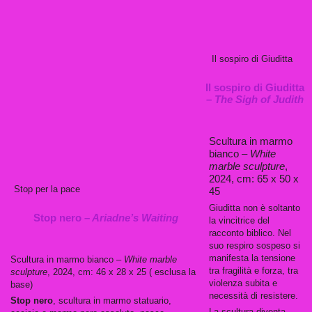
Il sospiro di Giuditta
Il sospiro di Giuditta
–
The Sigh of Judith
Scultura in marmo
bianco –
White
marble sculpture
,
2024, cm: 65 x 50 x
Stop per la pace
45
Giuditta non è soltanto
Stop nero –
Ariadne’s Waiting
la vincitrice del
racconto biblico. Nel
suo respiro sospeso si
manifesta la tensione
Scultura in marmo bianco –
White marble
tra fragilità e forza, tra
sculpture
, 2024, cm: 46 x 28 x 25 ( esclusa la
violenza subita e
base)
necessità di resistere.
Stop nero
, scultura in marmo statuario,
La scultura diventa