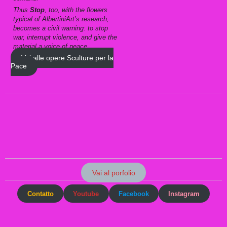
Thus
Stop
, too, with the flowers
typical of AlbertiniArt’s research,
becomes a civil warning: to stop
war, interrupt violence, and give the
material a voice of peace.
Vai alle opere Sculture per la
Pace
Vai al porfolio
Contatto
Youtube
Facebook
Instagram