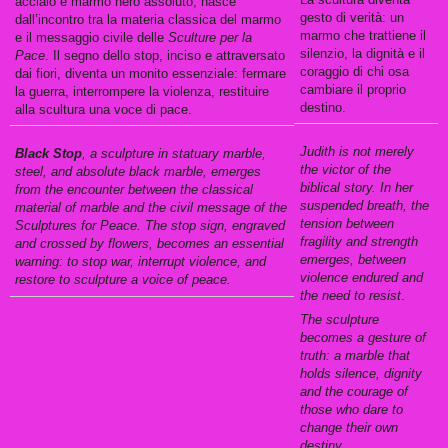
acciaio e marmo nero assoluto, nasce
gesto di verità: un
dall’incontro tra la materia classica del marmo
marmo che trattiene il
e il messaggio civile delle
Sculture per la
silenzio, la dignità e il
Pace
. Il segno dello stop, inciso e attraversato
coraggio di chi osa
dai fiori, diventa un monito essenziale: fermare
cambiare il proprio
la guerra, interrompere la violenza, restituire
destino.
alla scultura una voce di pace.
Judith is not merely
Black Stop
, a sculpture in statuary marble,
the victor of the
steel, and absolute black marble, emerges
biblical story. In her
from the encounter between the classical
suspended breath, the
material of marble and the civil message of the
tension between
Sculptures for Peace
. The stop sign, engraved
fragility and strength
and crossed by flowers, becomes an essential
emerges, between
warning: to stop war, interrupt violence, and
violence endured and
restore to sculpture a voice of peace.
the need to resist
.
The sculpture
becomes a gesture of
truth: a marble that
holds silence, dignity
and the courage of
those who dare to
change their own
destiny.