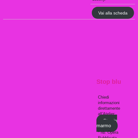
Vai alla scheda
Stop blu
Chiedi
informazioni
direttamente
all’Atelier:
Stop in
marmo
​* nb. Opera
Pubblicata