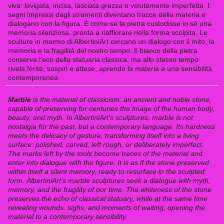
viva: levigata, incisa, lasciata grezza o volutamente imperfetta. I
segni impressi dagli strumenti diventano tracce della materia e
dialogano con la figura. È come se la pietra custodisse in sé una
memoria silenziosa, pronta a riaffiorare nella forma scolpita. Le
sculture in marmo di AlbertiniArt cercano un dialogo con il mito, la
memoria e la fragilità del nostro tempo. Il bianco della pietra
conserva l’eco della statuaria classica, ma allo stesso tempo
rivela ferite, sospiri e attese, aprendo la materia a una sensibilità
contemporanea.
Marble
is the material of classicism: an ancient and noble stone,
capable of preserving for centuries the image of the human body,
beauty, and myth.
In AlbertiniArt’s sculptures, marble is not
nostalgia for the past, but a contemporary language. Its hardness
meets the delicacy of gesture, transforming itself into a living
surface: polished, carved, left rough, or deliberately imperfect.
The marks left by the tools become traces of the material and
enter into dialogue with the figure. It is as if the stone preserved
within itself a silent memory, ready to resurface in the sculpted
form.
AlbertiniArt’s marble sculptures seek a dialogue with myth,
memory, and the fragility of our time. The whiteness of the stone
preserves the echo of classical statuary, while at the same time
revealing wounds, sighs, and moments of waiting, opening the
material to a contemporary sensibility.