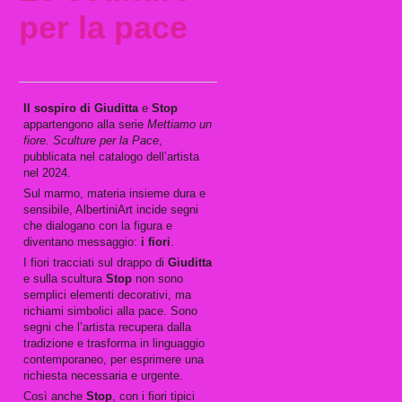
per la pace
Il sospiro di Giuditta
e
Stop
appartengono alla serie
Mettiamo un
fiore. Sculture per la Pace
,
pubblicata nel catalogo dell’artista
nel 2024.
Sul marmo, materia insieme dura e
sensibile, AlbertiniArt incide segni
che dialogano con la figura e
diventano messaggio:
i fiori
.
I fiori tracciati sul drappo di
Giuditta
e sulla scultura
Stop
non sono
semplici elementi decorativi, ma
richiami simbolici alla pace. Sono
segni che l’artista recupera dalla
tradizione e trasforma in linguaggio
contemporaneo, per esprimere una
richiesta necessaria e urgente.
Così anche
Stop
, con i fiori tipici