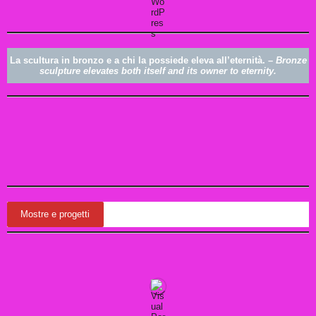
La scultura in bronzo e a chi la possiede eleva all’eternità.
–
Bronze
sculpture elevates both itself and its owner to eternity.
Mostre e progetti