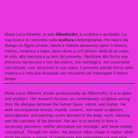
Maria Lucia Albertini, in arte
AlbertiniArt,
è scultrice e architetto. La
sua ricerca si concentra sulla
scultura
contemporanea che nasce dal
dialogo tra figura umana, natura e materia attraverso opere in bronzo,
marmo, ceramica e legno, biosculture e cicli pittorici dedicati al corpo,
al mito, alla memoria e ai temi del presente. Restituire alla forma una
presenza necessaria e non decorativa, non nostalgica, non puramente
concettuale, così attraverso le sue opere, il presente prende forma nella
materia e il mito può diventare uno strumento per interrogare il nostro
tempo.
Maria Lucia Albertini, known professionally as AlbertiniArt, is a sculptor
and architect. Her research focuses on contemporary sculpture arising
from the dialogue between the human figure, nature, and matter. Her
work encompasses bronze, marble, ceramic, and wood sculptures,
biosculptures, and painting cycles devoted to the body, myth, memory,
and the concerns of the present. Her aim is to restore to form a
necessary presence: neither decorative nor nostalgic, and never merely
conceptual. Through her works, the present takes shape in matter, while
myth becomes a means of questioning and interpreting our own time
.