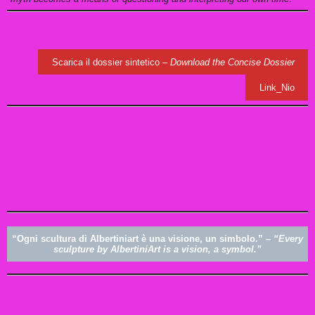
Scarica il dossier sintetico –
Download the Concise Dossier
Link_Nio
“
Ogni scultura di Albertiniart è una visione, un simbolo.
” –
“Every
sculpture by AlbertiniArt is a vision, a symbol.”