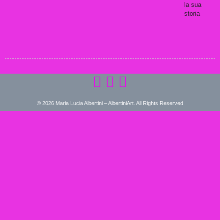
la sua
storia
© 2026 Maria Lucia Albertini – AlbertiniArt. All Rights Reserved