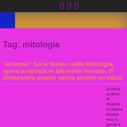
Skip
to
content
Tag:
mitologia
“Arianna” Serie Donne nella Mitologia,
opera proposta in alluminio laccato, di
dimensioni umane senza essere un calco
la nuova
scultura
di
Albertini
si chiama
Arianna
ecco il
perchè e