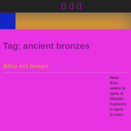
Skip
to
content
Tag:
ancient bronzes
Altro nel tempo
News
dove
vedere le
opere di
Albertini
Esposizio
ni opere
in corso