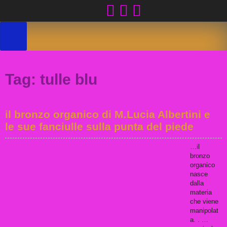
Skip
to
content
Tag:
tulle blu
il bronzo organico di M.Lucia Albertini e
le sue fanciulle sulla punta del piede
…il
bronzo
organico
nasce
dalla
materia
che viene
manipolat
a. . …