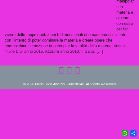
manipolar
e la
materia e
giocare
con essa
per far
vivere delle rappresentazioni tridimensionali che nascono dall’istinto,
con l’intento di poter dominare la materia e creare opere che
comunichino l’emozione di percepire la vitalità della materia stessa…
“Tulle Blu” anno 2016, Azzurra anno 2018, Il Salto, […]
© 2026 Maria Lucia Albertini – AlbertiniArt. All Rights Reserved
What
C