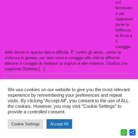
sul
femminin
o per
rappresen
tarne la
bellezza,
la forza e
il
coraggio
delle donne in questa epoca difficile. E’ contro gli abusi, contro la
violenza in genere, per dare voce e coraggio alle vittime affinché
abbiano il coraggio di ribellarsi ai soprusi e alle violenze. Giuditta che
sopprime Oloferne […]
We use cookies on our website to give you the most relevant
experience by remembering your preferences and repeat
visits. By clicking “Accept All”, you consent to the use of ALL
© 2026 Maria Lucia Albertini – AlbertiniArt. All Rights Reserved
the cookies. However, you may visit "Cookie Settings" to
provide a controlled consent.
Cookie Settings
Accept All
What
C