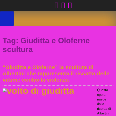
Skip
to
content
Tag:
Giuditta e Oloferne
scultura
“Giuditta e Oloferne” la scultura di
Albertini che rappresenta il riscatto delle
vittime contro la violenza
Questa
opera
nasce
dalla
ricerca di
Albertini