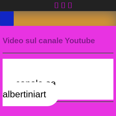
Skip
to
content
Video sul canale Youtube
Capturing moments for you
canale aa
albertiniart